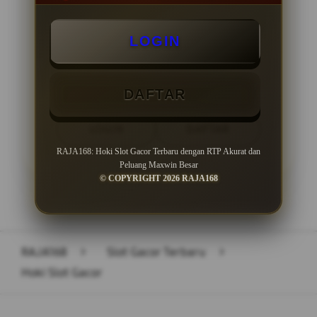
Minimal Deposit Rp. 10.000
LOGIN
Minimal Withdraw Rp 50.000
DAFTAR
LOGIN
DAFTAR
RAJA168: Hoki Slot Gacor Terbaru dengan RTP Akurat dan
Peluang Maxwin Besar
© COPYRIGHT 2026 RAJA168
Layer Popup Close
RAJA168
>
Slot Gacor Terbaru
>
Hoki Slot Gacor